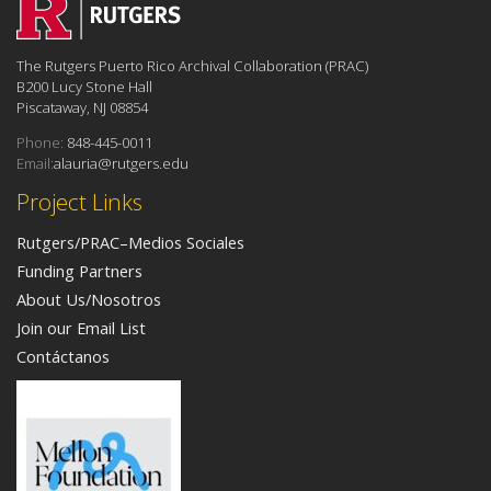
The Rutgers Puerto Rico Archival Collaboration (PRAC)
B200 Lucy Stone Hall
Piscataway, NJ 08854
Phone:
848-445-0011
Email:
alauria@rutgers.edu
Project Links
Rutgers/PRAC–Medios Sociales
Funding Partners
About Us/Nosotros
Join our Email List
Contáctanos