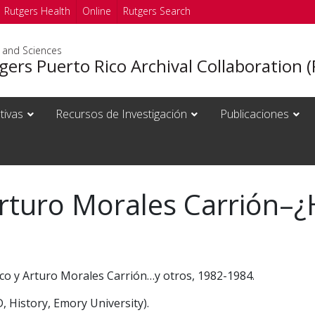
Rutgers Health
Online
Rutgers Search
s and Sciences
ers Puerto Rico Archival Collaboration 
ativas
Recursos de Investigación
Publicaciones
rturo Morales Carrión–¿
co y Arturo Morales Carrión…y otros, 1982-1984.
 History, Emory University).