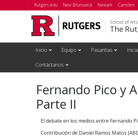
Skip to main content
Rutgers.edu
New Brunswick
Newark
Camden
School of Art
The Rutg
Inicio
Equipo
Pasantías
Inici
Contáctanos
Fernando Pico y A
Parte II
El debate en los medios entre Fernando Pi
Contribución de Daniel Ramos Matos (ABD,