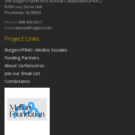
The Rutgers Puerto Rico Archival Collaboration (PRAC)
B200 Lucy Stone Hall
Piscataway, NJ 08854
Phone:
848-445-0011
Email:
alauria@rutgers.edu
Project Links
Rutgers/PRAC–Medios Sociales
Funding Partners
About Us/Nosotros
Join our Email List
Contáctanos