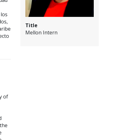
idad
 los
dos,
Title
aribe
Mellon Intern
yecto
y of
d
 the
e
o,