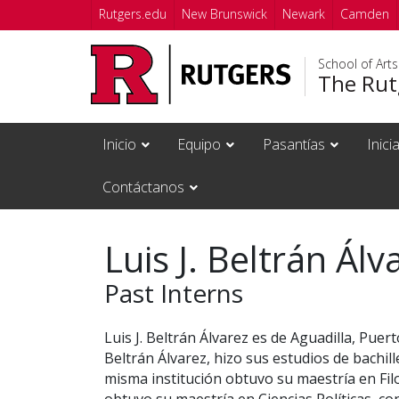
Skip to main content
Rutgers.edu
New Brunswick
Newark
Camden
School of Art
The Rutg
Inicio
Equipo
Pasantías
Inici
Contáctanos
Luis J. Beltrán Álv
Past Interns
Luis J. Beltrán Álvarez es de Aguadilla, Pue
Beltrán Álvarez, hizo sus estudios de bachille
misma institución obtuvo su maestría en Filos