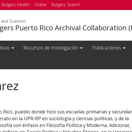
Rutgers Health
Online
Rutgers Search
s and Sciences
ers Puerto Rico Archival Collaboration 
ativas
Recursos de Investigación
Publicaciones
arez
rto Rico, pueblo donde hizo sus escuelas primarias y secundar
rato en la UPR-RP en sociología y ciencias políticas, y de la
ofía con énfasis en Filosofía Política y Moderna. Adicional,