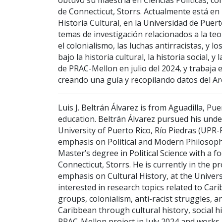
obtuvo su maestría en Ciencias Políticas, con
de Connecticut, Storrs. Actualmente está en 
Historia Cultural, en la Universidad de Puert
temas de investigación relacionados a la teorí
el colonialismo, las luchas antirracistas, y l
bajo la historia cultural, la historia social, 
de PRAC-Mellon en julio del 2024, y trabaja 
creando una guía y recopilando datos del Arch
Luis J. Beltrán Álvarez is from Aguadilla, P
education. Beltrán Álvarez pursued his under
University of Puerto Rico, Río Piedras (UPR
emphasis on Political and Modern Philosophy
Master’s degree in Political Science with a f
Connecticut, Storrs. He is currently in the p
emphasis on Cultural History, at the Univers
interested in research topics related to Car
groups, colonialism, anti-racist struggles, 
Caribbean through cultural history, social hi
PRAC-Mellon project in July 2024 and works 