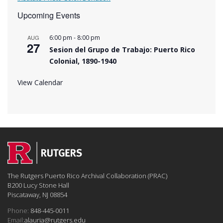
Upcoming Events
-
AUG
6:00 pm
8:00 pm
27
Sesion del Grupo de Trabajo: Puerto Rico
Colonial, 1890-1940
View Calendar
The Rutgers Puerto Rico Archival Collaboration (PRAC)
B200 Lucy Stone Hall
Piscataway, NJ 08854
Phone:
848-445-0011
Email:
alauria@rutgers.edu