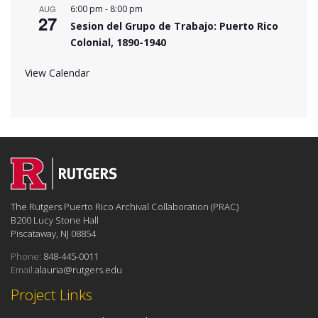
-
AUG
6:00 pm
8:00 pm
27
Sesion del Grupo de Trabajo: Puerto Rico
Colonial, 1890-1940
View Calendar
The Rutgers Puerto Rico Archival Collaboration (PRAC)
B200 Lucy Stone Hall
Piscataway, NJ 08854
Phone:
848-445-0011
Email:
alauria@rutgers.edu
Project Links