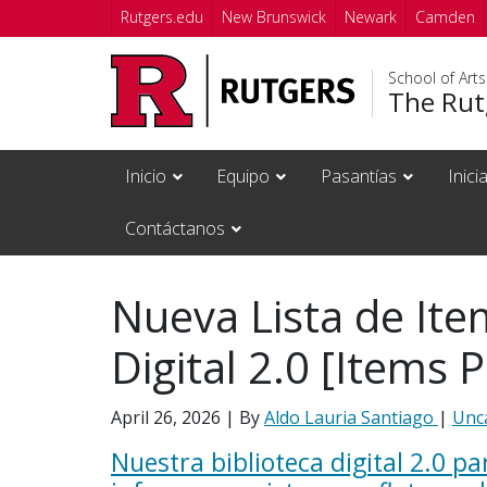
Skip to main content
Rutgers.edu
New Brunswick
Newark
Camden
School of Art
The Rutg
Inicio
Equipo
Pasantías
Inici
Contáctanos
Nueva Lista de Item
Digital 2.0 [Items 
April 26, 2026
| By
Aldo Lauria Santiago
|
Unc
Nuestra biblioteca digital 2.0 par