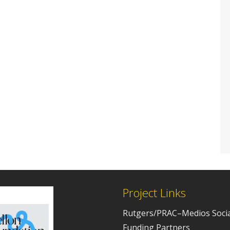
Project Links
Rutgers/PRAC–Medios Socia
Funding Partners