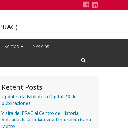
The Rutgers Pu
LinkedIn Pa
(PRAC)
Eventos
Noticias
Open Search Input
Recent Posts
Update a la Biblioteca Digital 2.0 de
publicaciones
Visita del PRAC al Centro de Historia
Aplicada de la Universidad Interamericana
Metro