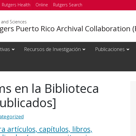
Rutgers Health
Online
Rutgers Search
s and Sciences
ers Puerto Rico Archival Collaboration 
ativas
Recursos de Investigación
Publicaciones
s en la Biblioteca
Publicados]
ategorized
a artículos, capítulos, libros,