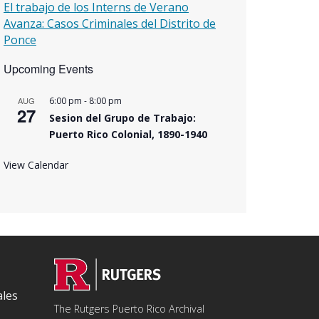
El trabajo de los Interns de Verano
Avanza: Casos Criminales del Distrito de
Ponce
Upcoming Events
-
AUG
6:00 pm
8:00 pm
27
Sesion del Grupo de Trabajo:
Puerto Rico Colonial, 1890-1940
View Calendar
les
The Rutgers Puerto Rico Archival